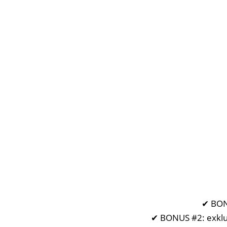
✔ BONU
✔ BONUS #2: exklus