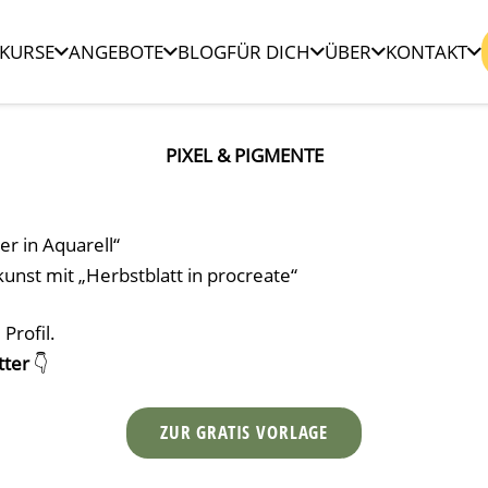
KURSE
ANGEBOTE
BLOG
FÜR DICH
ÜBER
KONTAKT
PIXEL & PIGMENTE
er in Aquarell“
unst mit „Herbstblatt in procreate“
Profil.
tter
👇
ZUR GRATIS VORLAGE